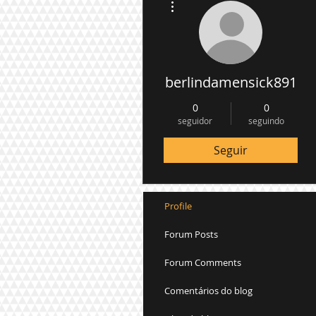
berlindamensick891
0
0
seguidor
seguindo
Seguir
Profile
Forum Posts
Forum Comments
Comentários do blog