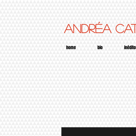
ANDRÉA ca
home
bio
inédito
Mais ações