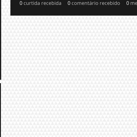
0
curtida recebida
0
comentário recebido
0
me