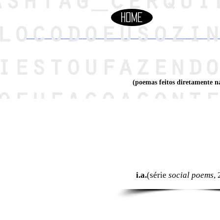
Home
(poemas feitos diretamente n
i.a.
(série
social poems
,