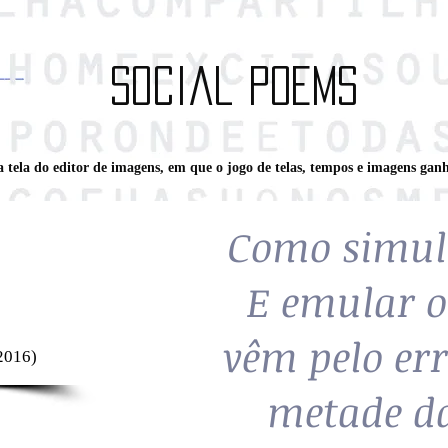
social poems
a tela do editor de imagens, em que o jogo de telas, tempos e imagens gan
Como simula
E emular o
vêm pelo err
 2016)
metade da