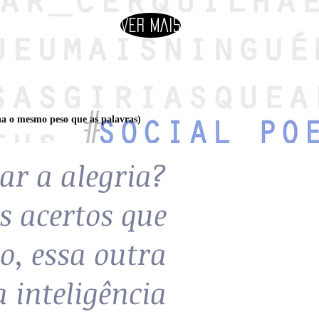
ver mais
ha o mesmo peso que as palavras)
r a alegria?
s acertos que
o, essa outra
 inteligência